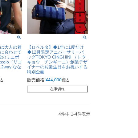
は大人の着
【ロベルタ】◆1年に1度だけ
に合わせて
◆12月限定アニバーサリーバ
役のミニボ
ッグTOKYO CINGHINI （トウ
iccolo（リコ
キョウ チンギーニ）創業デザ
2way なな
イナーのお誕生日をお祝いする
特別企画
販売価格
¥
44,000
込
税込
在庫切れ
4
件中
1
-
4
件表示