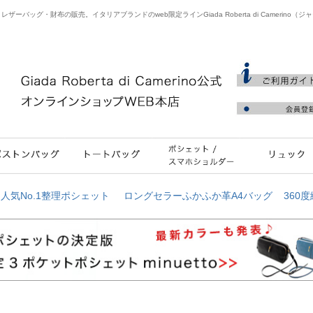
バッグ・財布の販売。イタリアブランドのweb限定ラインGiada Roberta di Camerino（
≫
人気No.1整理ポシェット
ロングセラーふかふか革A4バッグ
360