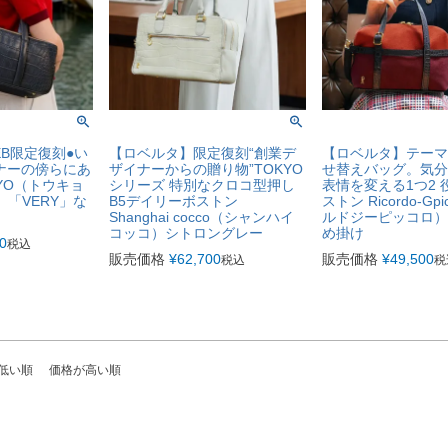
B限定復刻●い
【ロベルタ】限定復刻“創業デ
【ロベルタ】テーマ
ナーの傍らにあ
ザイナーからの贈り物”TOKYO
せ替えバッグ。気分
YO（トウキョ
シリーズ 特別なクロコ型押し
表情を変える1つ2 
」「VERY」な
B5デイリーボストン
ストン Ricordo-Gp
Shanghai cocco（シャンハイ
ルドジーピッコロ） 
コッコ）シトロングレー
め掛け
0
税込
販売価格
¥
62,700
販売価格
¥
49,500
税込
税
低い順
価格が高い順