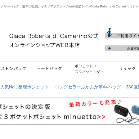
バッグ・財布の販売。イタリアブランドのweb限定ラインGiada Roberta di Camerino（
≫
人気No.1整理ポシェット
ロングセラーふかふか革A4バッグ
360