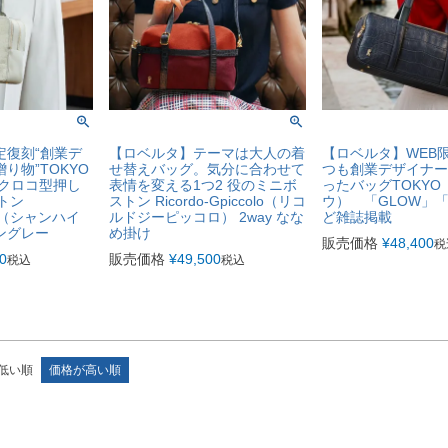
定復刻“創業デ
【ロベルタ】テーマは大人の着
【ロベルタ】WEB
り物”TOKYO
せ替えバッグ。気分に合わせて
つも創業デザイナー
なクロコ型押し
表情を変える1つ2 役のミニボ
ったバッグTOKYO
ストン
ストン Ricordo-Gpiccolo（リコ
ウ） 「GLOW」「
cco（シャンハイ
ルドジーピッコロ） 2way なな
ど雑誌掲載
ングレー
め掛け
販売価格
¥
48,400
税
0
販売価格
¥
49,500
税込
税込
低い順
価格が高い順