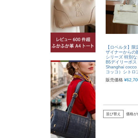
【ロベルタ】限
ザイナーからの贈
シリーズ 特別
B5デイリーボ
Shanghai co
コッコ）シトロ
販売価格
¥
62,70
並び替え
価格が