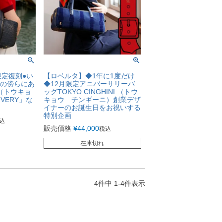
限定復刻●い
【ロベルタ】◆1年に1度だけ
の傍らにあ
◆12月限定アニバーサリーバ
（トウキョ
ッグTOKYO CINGHINI （トウ
VERY」な
キョウ チンギーニ）創業デザ
イナーのお誕生日をお祝いする
特別企画
込
販売価格
¥
44,000
税込
在庫切れ
4
件中
1
-
4
件表示