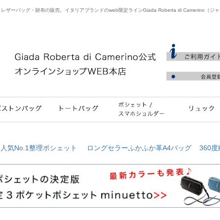
バッグ・財布の販売。イタリアブランドのweb限定ラインGiada Roberta di Camerino（
≫
人気No.1整理ポシェット
ロングセラーふかふか革A4バッグ
360