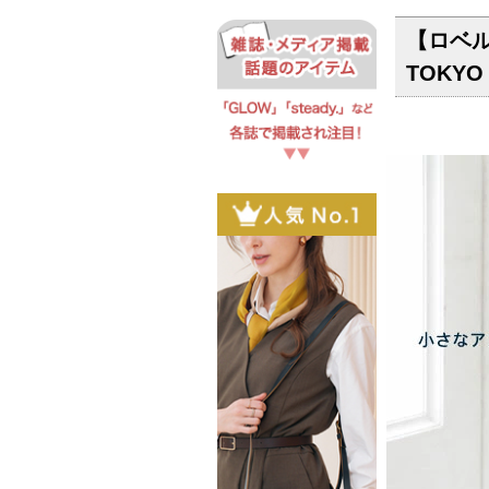
【ロベ
TOKY