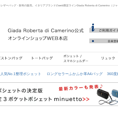
バッグ・財布の販売。イタリアブランドのweb限定ラインGiada Roberta di Camerino（
≫
人気No.1整理ポシェット
ロングセラーふかふか革A4バッグ
360