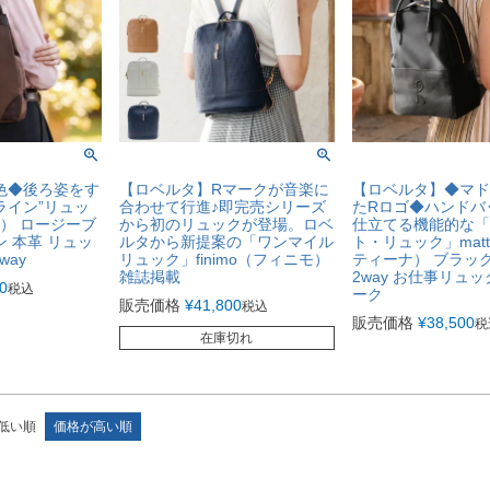
色◆後ろ姿をす
【ロベルタ】Rマークが音楽に
【ロベルタ】◆マド
ライン”リュッ
合わせて行進♪即完売シリーズ
たRロゴ◆ハンドバ
ア） ロージーブ
から初のリュックが登場。ロベ
仕立てる機能的な「
 本革 リュッ
ルタから新提案の「ワンマイル
ト・リュック」matt
way
リュック」finimo（フィニモ）
ティーナ） ブラック
雑誌掲載
2way お仕事リュッ
0
税込
ーク
販売価格
¥
41,800
税込
販売価格
¥
38,500
税
在庫切れ
低い順
価格が高い順