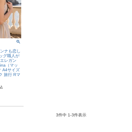
ンナも恋し
ッグ職人が
エレガン
ina（マッ
 A4サイズ
ク 旅行 Rマ
込
3
件中
1
-
3
件表示