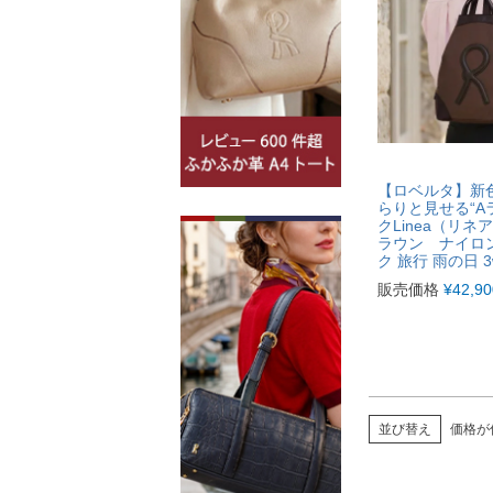
【ロベルタ】新
らりと見せる“A
クLinea（リネ
ラウン ナイロン
ク 旅行 雨の日 3
販売価格
¥
42,90
並び替え
価格が