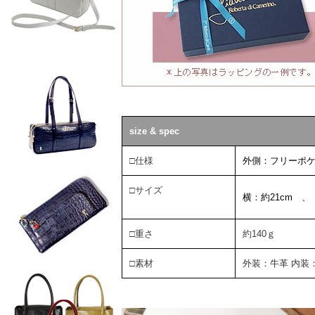
size & spec
□仕様
外側：フリーポケ
□サイズ
横：約21cm 、
□重さ
約140ｇ
□素材
外装：牛革 内装