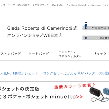
バッグ・財布の販売。イタリアブランドのweb限定ラインGiada Roberta di Camerino（
≫
人気No.1整理ポシェット
ロングセラーふかふか革A4バッグ
360