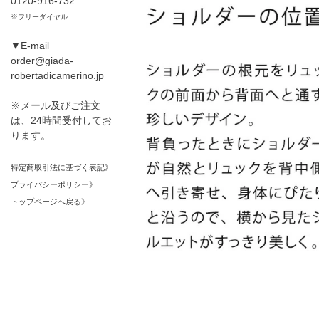
0120-916-732
※フリーダイヤル
▼E-mail
order@giada-
robertadicamerino.jp
※メール及びご注文
は、24時間受付してお
ります。
特定商取引法に基づく表記》
プライバシーポリシー》
トップページへ戻る》