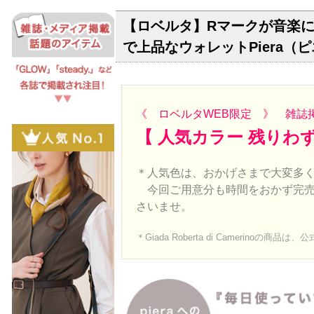
【ロベルタ】Rマークが音楽
で上品なウォレットPiera
《 ロベルタWEB限定 》 雑誌
【 人気カラー 残りわ
＊人気色は、おかげさまで大変多
今回ご用意分も時間をおかず完売
さいませ。
＊Giada Roberta di Camer